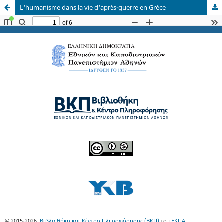
L'humanisme dans la vie d'après-guerre en Grèce
© 2015-2026,
Βιβλιοθήκη και Κέντρο Πληροφόρησης (ΒΚΠ)
του
ΕΚΠΑ
.