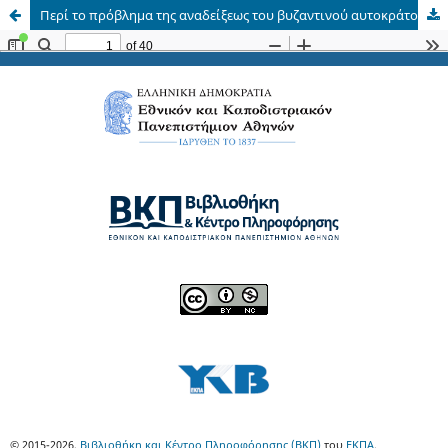
Περί το πρόβλημα της αναδείξεως του βυζαντινού αυτοκράτορος
© 2015-2026,
Βιβλιοθήκη και Κέντρο Πληροφόρησης (ΒΚΠ)
του
ΕΚΠΑ
.