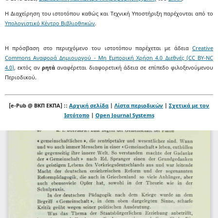
Η Διαχείρηση του ιστοτόπου καθώς και Τεχνική Υποστήριξη παρέχονται από το
Υπολογιστικό Κέντρο Βιβλιοθηκών
.
Η πρόσβαση στο περιεχόμενο του ιστοτόπου παρέχεται με άδεια
Creative
Commons Αναφορά Δημιουργού - Μη Εμπορική Χρήση 4.0 Διεθνές (CC BY-NC
4.0)
, εκτός αν
ρητά
αναφέρεται διαφορετική άδεια σε επίπεδο φιλοξενούμενου
Περιοδικού.
[e-Pub @ ΒΚΠ ΕΚΠΑ] ::
Αρχική σελίδα
|
Λίστα περιοδικών
|
Σχετικά με τον
Ιστότοπο
|
Open Journal Systems