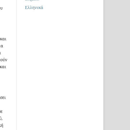
Ελληνικά
ου
 και
μα
α
ιούν
και
σει
σε
ύ,
κή