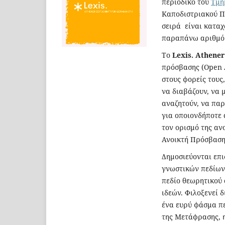
περιοδικό του
Τμή
Καποδιστριακού Π
σειρά είναι καταχ
παραπάνω αριθμό
Το
Lexis. Athener
πρόσβασης (Open A
στους φορείς τους
να διαβάζουν, να 
αναζητούν, να πα
για οποιονδήποτε 
τον ορισμό της αν
Ανοικτή Πρόσβαση 
Δημοσιεύονται επ
γνωστικών πεδίων 
πεδίο θεωρητικού 
ιδεών. Φιλοξενεί 
ένα ευρύ φάσμα πε
της Μετάφρασης, 