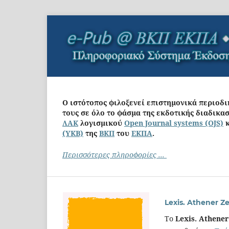
Ο ιστότοπος φιλοξενεί επιστημονικά περιοδ
τους σε όλο το φάσμα της εκδοτικής διαδικα
ΛΑΚ
λογισμικού
Open Journal systems (OJS)
κ
(ΥΚΒ)
της
ΒΚΠ
του
ΕΚΠΑ
.
Περισσότερες πληροφορίες ...
Lexis. Athener Ze
To
Lexis. Athener