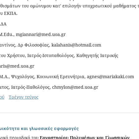
θισμάτων του ομώνυμου κατ' επιλογήν υποχρεωτικού μαθήματος 
ου ΕΚΠΑ.
ΑΔΑ
Μ.Εdu., mgiannari@med.uoa.gr
ντίνος, Δρ Φιλοσοφίας, kalahanis@hotmail.com
ου Χρήστου, Ιατρός-Ιστοπαθολόγος, Καθηγητής Ιατρικής
aris@med.uoa.gr
Μ.Α., Ψυχολόγος, Κοινωνική Ερευνήτρια, agnes@mariakaki.com
πος, Ιατρός-Παθολόγος, chmylon@med.uoa.gr
ού
Τρέχον τεύχος
ισμικότητα και γλωσσικές εφαρμογές
νικό περιοδικό του
Εργαστηρίου Πολυμέσων και Γλωσσικών