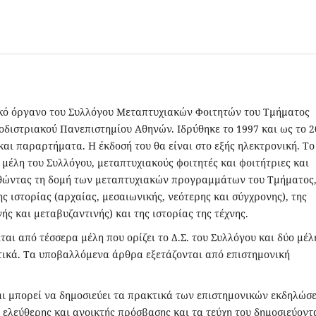
νικό όργανο του Συλλόγου Μεταπτυχιακών Φοιτητών του Τμήματος
οδιστριακού Πανεπιστημίου Αθηνών. Ιδρύθηκε το 1997 και ως το 
και παραρτήματα. Η έκδοσή του θα είναι στο εξής ηλεκτρονική. Το
 μέλη του Συλλόγου, μεταπτυχιακούς φοιτητές και φοιτήτριες και
θώντας τη δομή των μεταπτυχιακών προγραμμάτων του Τμήματος,
ς ιστορίας (αρχαίας, μεσαιωνικής, νεότερης και σύγχρονης), της
ής και μεταβυζαντινής) και της ιστορίας της τέχνης.
αι από τέσσερα μέλη που ορίζει το Δ.Σ. του Συλλόγου και δύο μέλ
ικά. Τα υποβαλλόμενα άρθρα εξετάζονται από επιστημονική
και μπορεί να δημοσιεύει τα πρακτικά των επιστημονικών εκδηλώσ
 ελεύθερης και ανοικτής πρόσβασης και τα τεύχη του δημοσιεύοντ