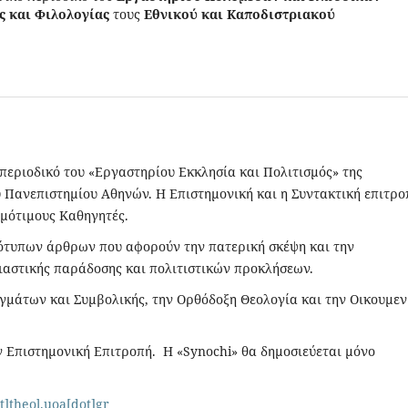
ς και Φιλολογίας
τους
Εθνικού και Καποδιστριακού
 περιοδικό του «Εργαστηρίου Εκκλησία και Πολιτισμός» της
 Πανεπιστημίου Αθηνών. Η Επιστημονική και η Συντακτική επιτρο
Ομότιμους Καθηγητές.
τότυπων άρθρων που αφορούν την πατερική σκέψη και την
σιαστικής παράδοσης και πολιτιστικών προκλήσεων.
γμάτων και Συμβολικής, την Ορθόδοξη Θεολογία και την Οικουμεν
 Επιστημονική Επιτροπή. Η «Synochi» θα δημοσιεύεται μόνο
t]theol.uoa[dot]gr