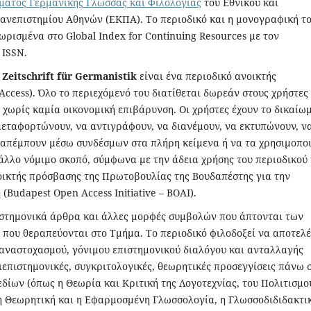
ματος Γερμανικής Γλώσσας και Φιλολογίας
του Εθνικού και
ανεπιστημίου Αθηνών (ΕΚΠΑ). Το περιοδικό και η μονογραφική τ
ωρισμένα στο Global Index for Continuing Resources με τον
 ISSN.
 Zeitschrift für Germanistik
είναι ένα περιοδικό ανοικτής
ccess). Όλο το περιεχόμενό του διατίθεται δωρεάν στους χρήστες
, χωρίς καμία οικονομική επιβάρυνση. Οι χρήστες έχουν το δικαίω
μεταφορτώνουν, να αντιγράφουν, να διανέμουν, να εκτυπώνουν, ν
ραπέμπουν μέσω συνδέσμων στα πλήρη κείμενα ή να τα χρησιμοπο
άλλο νόμιμο σκοπό, σύμφωνα με την άδεια χρήσης του περιοδικού 
οικτής πρόσβασης της Πρωτοβουλίας της Βουδαπέστης για την
(Budapest Open Access Initiative – BOAI).
ιστημονικά άρθρα και άλλες μορφές συμβολών που άπτονται των
που θεραπεύονται στο Τμήμα. Το περιοδικό φιλοδοξεί να αποτελέ
αναστοχασμού, γόνιμου επιστημονικού διαλόγου και ανταλλαγής
διεπιστημονικές, συγκριτολογικές, θεωρητικές προσεγγίσεις πάνω 
δίων (όπως η Θεωρία και Κριτική της Λογοτεχνίας, του Πολιτισμο
η Θεωρητική και η Εφαρμοσμένη Γλωσσολογία, η Γλωσσοδιδιδακτι