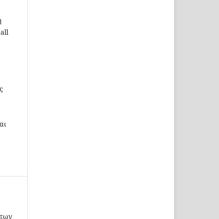
η
all
ς
αι
 των