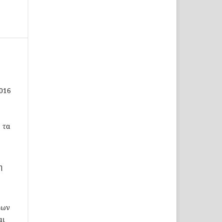
2016
 τα
η
εων
αι