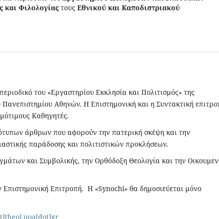
ς και Φιλολογίας
τους
Εθνικού και Καποδιστριακού
 περιοδικό του «Εργαστηρίου Εκκλησία και Πολιτισμός» της
 Πανεπιστημίου Αθηνών. Η Επιστημονική και η Συντακτική επιτρο
Ομότιμους Καθηγητές.
τότυπων άρθρων που αφορούν την πατερική σκέψη και την
σιαστικής παράδοσης και πολιτιστικών προκλήσεων.
γμάτων και Συμβολικής, την Ορθόδοξη Θεολογία και την Οικουμεν
 Επιστημονική Επιτροπή. Η «Synochi» θα δημοσιεύεται μόνο
t]theol.uoa[dot]gr