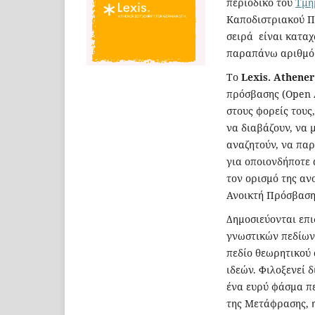
περιοδικό του
Τμή
Καποδιστριακού Π
σειρά είναι καταχ
παραπάνω αριθμό
Το
Lexis. Athener
πρόσβασης (Open A
στους φορείς τους
να διαβάζουν, να 
αναζητούν, να πα
για οποιονδήποτε 
τον ορισμό της αν
Ανοικτή Πρόσβαση 
Δημοσιεύονται επ
γνωστικών πεδίων 
πεδίο θεωρητικού 
ιδεών. Φιλοξενεί 
ένα ευρύ φάσμα πε
της Μετάφρασης, 