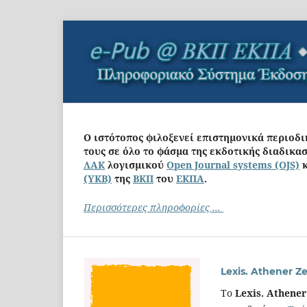
Ο ιστότοπος φιλοξενεί επιστημονικά περιοδ
τους σε όλο το φάσμα της εκδοτικής διαδικα
ΛΑΚ
λογισμικού
Open Journal systems (OJS)
κ
(ΥΚΒ)
της
ΒΚΠ
του
ΕΚΠΑ
.
Περισσότερες πληροφορίες ...
Lexis. Athener Ze
To
Lexis. Athener