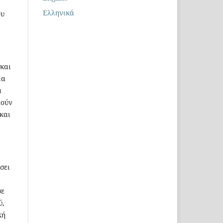
Ελληνικά
ου
 και
μα
α
ιούν
και
σει
σε
ύ,
κή