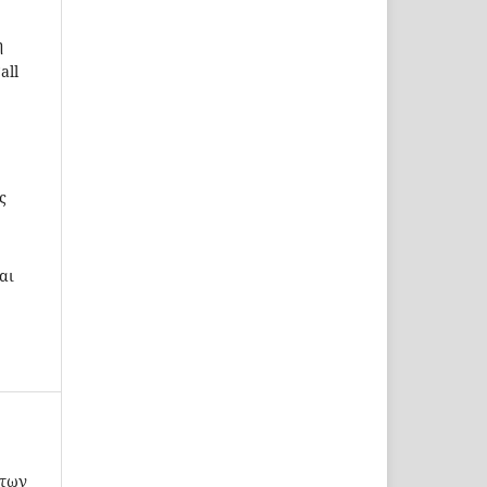
η
all
ς
αι
 των