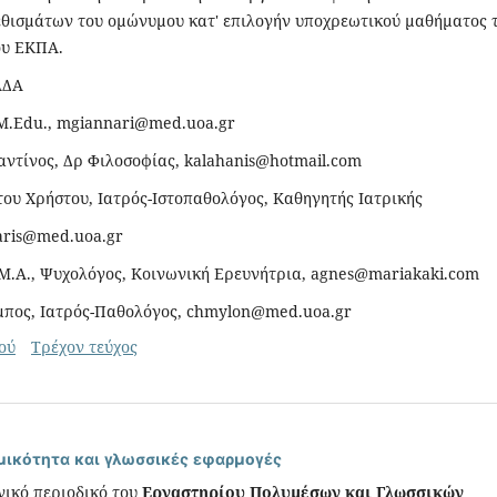
θισμάτων του ομώνυμου κατ' επιλογήν υποχρεωτικού μαθήματος 
ου ΕΚΠΑ.
ΑΔΑ
Μ.Εdu., mgiannari@med.uoa.gr
ντίνος, Δρ Φιλοσοφίας, kalahanis@hotmail.com
ου Χρήστου, Ιατρός-Ιστοπαθολόγος, Καθηγητής Ιατρικής
aris@med.uoa.gr
Μ.Α., Ψυχολόγος, Κοινωνική Ερευνήτρια, agnes@mariakaki.com
πος, Ιατρός-Παθολόγος, chmylon@med.uoa.gr
ού
Τρέχον τεύχος
ισμικότητα και γλωσσικές εφαρμογές
νικό περιοδικό του
Εργαστηρίου Πολυμέσων και Γλωσσικών