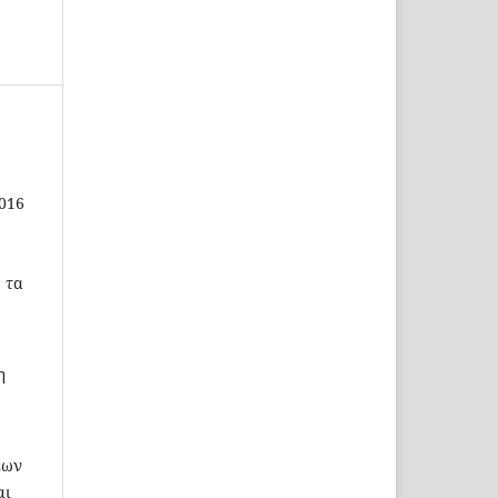
2016
 τα
η
εων
αι