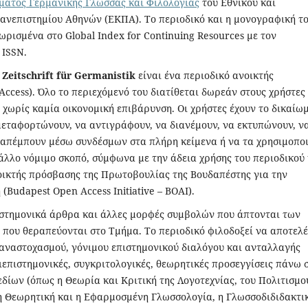
ματος Γερμανικής Γλώσσας και Φιλολογίας
του Εθνικού και
ανεπιστημίου Αθηνών (ΕΚΠΑ). Το περιοδικό και η μονογραφική τ
ωρισμένα στο Global Index for Continuing Resources με τον
 ISSN.
 Zeitschrift für Germanistik
είναι ένα περιοδικό ανοικτής
ccess). Όλο το περιεχόμενό του διατίθεται δωρεάν στους χρήστες
, χωρίς καμία οικονομική επιβάρυνση. Οι χρήστες έχουν το δικαίω
μεταφορτώνουν, να αντιγράφουν, να διανέμουν, να εκτυπώνουν, ν
ραπέμπουν μέσω συνδέσμων στα πλήρη κείμενα ή να τα χρησιμοπο
άλλο νόμιμο σκοπό, σύμφωνα με την άδεια χρήσης του περιοδικού 
οικτής πρόσβασης της Πρωτοβουλίας της Βουδαπέστης για την
(Budapest Open Access Initiative – BOAI).
ιστημονικά άρθρα και άλλες μορφές συμβολών που άπτονται των
που θεραπεύονται στο Τμήμα. Το περιοδικό φιλοδοξεί να αποτελέ
αναστοχασμού, γόνιμου επιστημονικού διαλόγου και ανταλλαγής
διεπιστημονικές, συγκριτολογικές, θεωρητικές προσεγγίσεις πάνω 
δίων (όπως η Θεωρία και Κριτική της Λογοτεχνίας, του Πολιτισμο
η Θεωρητική και η Εφαρμοσμένη Γλωσσολογία, η Γλωσσοδιδιδακτι