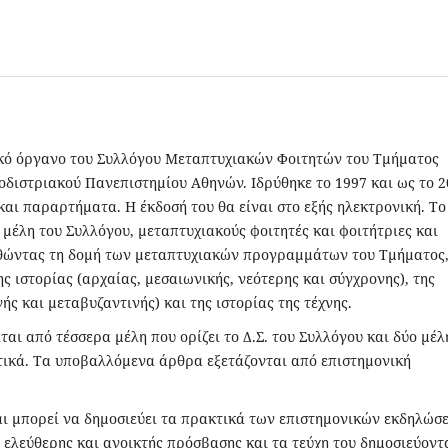
νικό όργανο του Συλλόγου Μεταπτυχιακών Φοιτητών του Τμήματος
οδιστριακού Πανεπιστημίου Αθηνών. Ιδρύθηκε το 1997 και ως το 
και παραρτήματα. Η έκδοσή του θα είναι στο εξής ηλεκτρονική. Το
 μέλη του Συλλόγου, μεταπτυχιακούς φοιτητές και φοιτήτριες και
θώντας τη δομή των μεταπτυχιακών προγραμμάτων του Τμήματος,
ς ιστορίας (αρχαίας, μεσαιωνικής, νεότερης και σύγχρονης), της
ής και μεταβυζαντινής) και της ιστορίας της τέχνης.
αι από τέσσερα μέλη που ορίζει το Δ.Σ. του Συλλόγου και δύο μέλ
ικά. Τα υποβαλλόμενα άρθρα εξετάζονται από επιστημονική
και μπορεί να δημοσιεύει τα πρακτικά των επιστημονικών εκδηλώσ
 ελεύθερης και ανοικτής πρόσβασης και τα τεύχη του δημοσιεύοντ