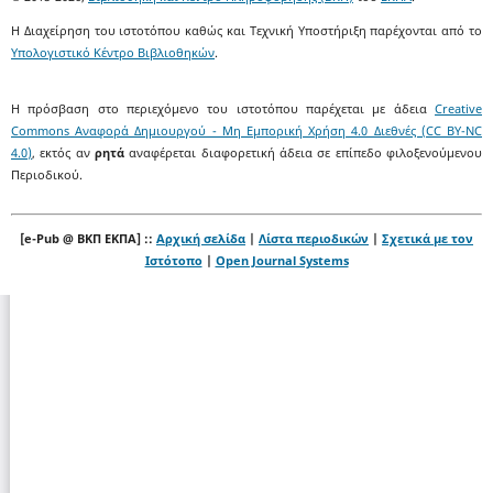
Η Διαχείρηση του ιστοτόπου καθώς και Τεχνική Υποστήριξη παρέχονται από το
Υπολογιστικό Κέντρο Βιβλιοθηκών
.
Η πρόσβαση στο περιεχόμενο του ιστοτόπου παρέχεται με άδεια
Creative
Commons Αναφορά Δημιουργού - Μη Εμπορική Χρήση 4.0 Διεθνές (CC BY-NC
4.0)
, εκτός αν
ρητά
αναφέρεται διαφορετική άδεια σε επίπεδο φιλοξενούμενου
Περιοδικού.
[e-Pub @ ΒΚΠ ΕΚΠΑ] ::
Αρχική σελίδα
|
Λίστα περιοδικών
|
Σχετικά με τον
Ιστότοπο
|
Open Journal Systems