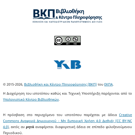
© 2015-2026,
Βιβλιοθήκη και Κέντρο Πληροφόρησης (ΒΚΠ)
του
ΕΚΠΑ
.
Η Διαχείρηση του ιστοτόπου καθώς και Τεχνική Υποστήριξη παρέχονται από το
Υπολογιστικό Κέντρο Βιβλιοθηκών
.
Η πρόσβαση στο περιεχόμενο του ιστοτόπου παρέχεται με άδεια
Creative
Commons Αναφορά Δημιουργού - Μη Εμπορική Χρήση 4.0 Διεθνές (CC BY-NC
4.0)
, εκτός αν
ρητά
αναφέρεται διαφορετική άδεια σε επίπεδο φιλοξενούμενου
Περιοδικού.