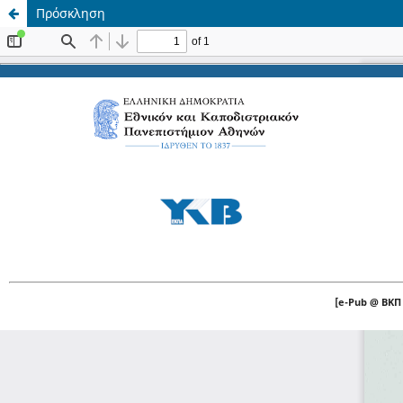
Πρόσκληση
[e-Pub @ ΒΚΠ