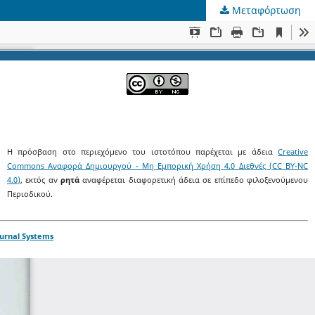
Μεταφόρτωση
Η πρόσβαση στο περιεχόμενο του ιστοτόπου παρέχεται με άδεια
Creative
Commons Αναφορά Δημιουργού - Μη Εμπορική Χρήση 4.0 Διεθνές (CC BY-NC
4.0)
, εκτός αν
ρητά
αναφέρεται διαφορετική άδεια σε επίπεδο φιλοξενούμενου
Περιοδικού.
urnal Systems