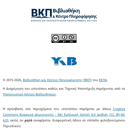
© 2015-2026,
Βιβλιοθήκη και Κέντρο Πληροφόρησης (ΒΚΠ)
του
ΕΚΠΑ
.
Η Διαχείρηση του ιστοτόπου καθώς και Τεχνική Υποστήριξη παρέχονται από το
Υπολογιστικό Κέντρο Βιβλιοθηκών
.
Η πρόσβαση στο περιεχόμενο του ιστοτόπου παρέχεται με άδεια
Creative
Commons Αναφορά Δημιουργού - Μη Εμπορική Χρήση 4.0 Διεθνές (CC BY-NC
4.0)
, εκτός αν
ρητά
αναφέρεται διαφορετική άδεια σε επίπεδο φιλοξενούμενου
Περιοδικού.