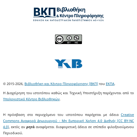
© 2015-2026,
Βιβλιοθήκη και Κέντρο Πληροφόρησης (ΒΚΠ)
του
ΕΚΠΑ
.
Η Διαχείρηση του ιστοτόπου καθώς και Τεχνική Υποστήριξη παρέχονται από το
Υπολογιστικό Κέντρο Βιβλιοθηκών
.
Η πρόσβαση στο περιεχόμενο του ιστοτόπου παρέχεται με άδεια
Creative
Commons Αναφορά Δημιουργού - Μη Εμπορική Χρήση 4.0 Διεθνές (CC BY-NC
4.0)
, εκτός αν
ρητά
αναφέρεται διαφορετική άδεια σε επίπεδο φιλοξενούμενου
Περιοδικού.