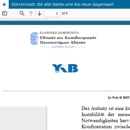
Dürrenmatt: die alte Dame und die neue Gegenwart
[e-Pub @ ΒΚΠ