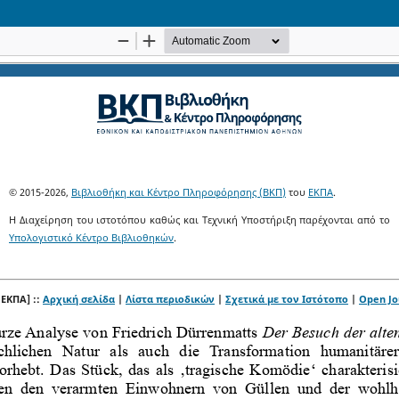
© 2015-2026,
Βιβλιοθήκη και Κέντρο Πληροφόρησης (ΒΚΠ)
του
ΕΚΠΑ
.
Η Διαχείρηση του ιστοτόπου καθώς και Τεχνική Υποστήριξη παρέχονται από το
Υπολογιστικό Κέντρο Βιβλιοθηκών
.
 ΕΚΠΑ] ::
Αρχική σελίδα
|
Λίστα περιοδικών
|
Σχετικά με τον Ιστότοπο
|
Open Jo