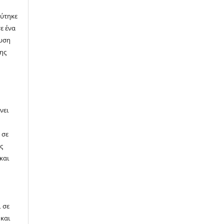
εύτηκε
ε ένα
ευση
της
νει
 σε
ς
και
α
ή
 σε
 και