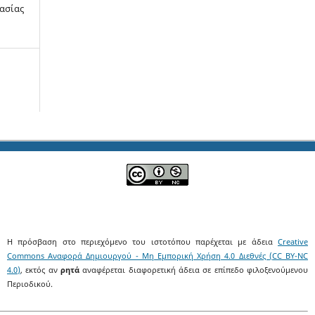
γασίας
Η πρόσβαση στο περιεχόμενο του ιστοτόπου παρέχεται με άδεια
Creative
Commons Αναφορά Δημιουργού - Μη Εμπορική Χρήση 4.0 Διεθνές (CC BY-NC
4.0)
, εκτός αν
ρητά
αναφέρεται διαφορετική άδεια σε επίπεδο φιλοξενούμενου
Περιοδικού.