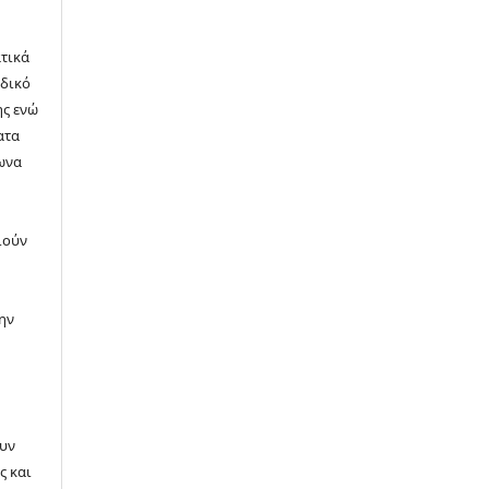
τικά
οδικό
ης ενώ
ατα
ωνα
n
ιούν
ην
ουν
ς και