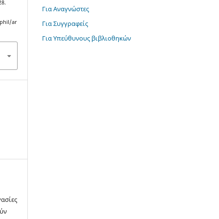
28.
Για Αναγνώστες
phil/ar
Για Συγγραφείς
Για Υπεύθυνους βιβλιοθηκών
γασίες
ούν