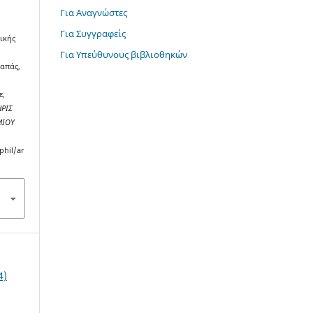
Για Αναγνώστες
Για Συγγραφείς
τικής
Για Υπεύθυνους βιβλιοθηκών
απάς,
ε,
ΡΙΣ
ΜΙΟΥ
phil/ar
4)