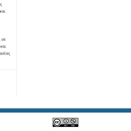
ς
και
α
ή
 σε
 και
γασίας