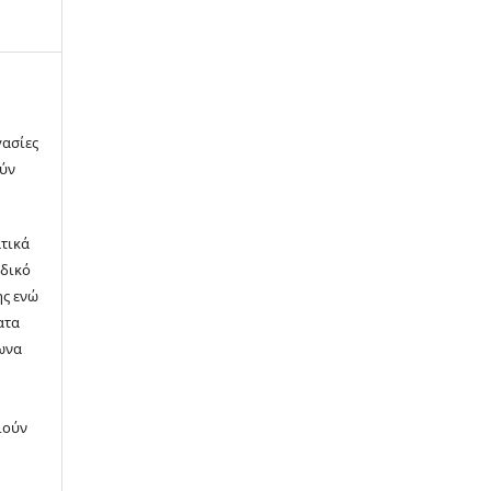
γασίες
ούν
τικά
οδικό
ης ενώ
ατα
ωνα
n
ιούν