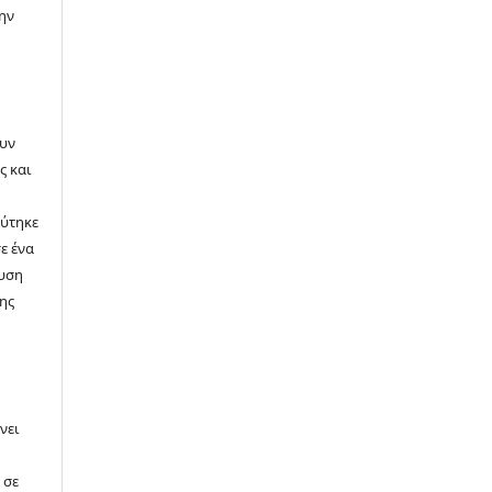
ην
ουν
ς και
εύτηκε
ε ένα
ευση
της
νει
 σε