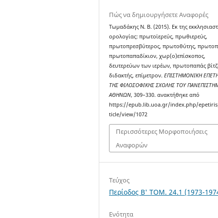
Πώς να δημιουργήσετε Αναφορές
Τωμαδάκης Ν. Β. (2015). Εκ της εκκλησιασ
ορολογίας: πρωτοϊερεύς, πρωθιερεύς,
πρωτοπρεσβύτερος, πρωτοθύτης, πρωτοπ
πρωτοπαπαδίκιον, χωρ(ο)επίσκοπος,
δευτερεύων των ιερέων, πρωτοπαπάς βίτζ
διδακτής, επίμετρον.
ΕΠΙΣΤΗΜΟΝΙΚΗ ΕΠΕΤΗ
ΤΗΣ ΦΙΛΟΣΟΦΙΚΗΣ ΣΧΟΛΗΣ ΤΟΥ ΠΑΝΕΠΙΣΤΗ
ΑΘΗΝΩΝ
, 309–330. ανακτήθηκε από
https://epub.lib.uoa.gr/index.php/epetiris
ticle/view/1072
Περισσότερες Μορφοποιήσεις
Αναφορών
Τεύχος
Περίοδος Β' ΤΟΜ. 24.1 (1973-197
Ενότητα