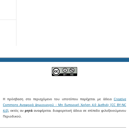
Η πρόσβαση στο περιεχόμενο του ιστοτόπου παρέχεται με άδεια
Creative
Commons Αναφορά Δημιουργού - Μη Εμπορική Χρήση 4.0 Διεθνές (CC BY-NC
4.0)
, εκτός αν
ρητά
αναφέρεται διαφορετική άδεια σε επίπεδο φιλοξενούμενου
Περιοδικού.