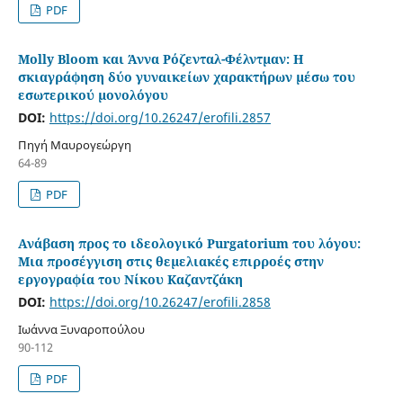
PDF
Molly Bloom και Άννα Ρόζενταλ-Φέλντμαν: H
σκιαγράφηση δύο γυναικείων χαρακτήρων μέσω του
εσωτερικού μονολόγου
DOI:
https://doi.org/10.26247/erofili.2857
Πηγή Μαυρογεώργη
64-89
PDF
Ανάβαση προς το ιδεολογικό Purgatorium του λόγου:
Μια προσέγγιση στις θεμελιακές επιρροές στην
εργογραφία του Νίκου Καζαντζάκη
DOI:
https://doi.org/10.26247/erofili.2858
Ιωάννα Ξυναροπούλου
90-112
PDF