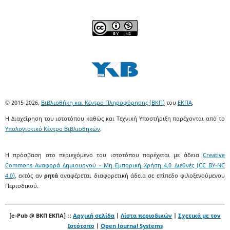
© 2015-2026,
Βιβλιοθήκη και Κέντρο Πληροφόρησης (ΒΚΠ)
του
ΕΚΠΑ
.
Η Διαχείρηση του ιστοτόπου καθώς και Τεχνική Υποστήριξη παρέχονται από το
Υπολογιστικό Κέντρο Βιβλιοθηκών
.
Η πρόσβαση στο περιεχόμενο του ιστοτόπου παρέχεται με άδεια
Creative
Commons Αναφορά Δημιουργού - Μη Εμπορική Χρήση 4.0 Διεθνές (CC BY-NC
4.0)
, εκτός αν
ρητά
αναφέρεται διαφορετική άδεια σε επίπεδο φιλοξενούμενου
Περιοδικού.
[e-Pub @ ΒΚΠ ΕΚΠΑ] ::
Αρχική σελίδα
|
Λίστα περιοδικών
|
Σχετικά με τον
Ιστότοπο
|
Open Journal Systems