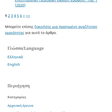
Επιστημονική Περιοδική Έκδοση Ερωφίλη: Τόμ. 1
(2020)
1
2
3
4
5
6
>
>>
Μπορείτε επίσης
ξεκινήστε μια προηγμένη αναζήτηση
ομοιότητας
για αυτό το άρθρο.
Γλώσσα/Language
Ελληνικά
English
Περιήγηση
Κατηγορίες
Αρχειακή έρευνα