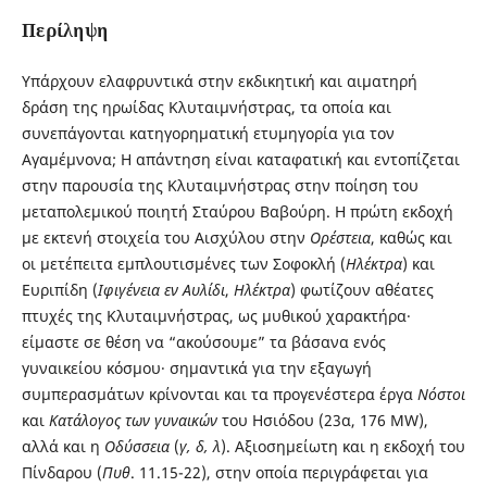
Περίληψη
Υπάρχουν ελαφρυντικά στην εκδικητική και αιματηρή
δράση της ηρωίδας Κλυταιμνήστρας, τα οποία και
συνεπάγονται κατηγορηματική ετυμηγορία για τον
Αγαμέμνονα; Η απάντηση είναι καταφατική και εντοπίζεται
στην παρουσία της Κλυταιμνήστρας στην ποίηση του
μεταπολεμικού ποιητή Σταύρου Βαβούρη. Η πρώτη εκδοχή
με εκτενή στοιχεία του Αισχύλου στην
Ορέστεια
, καθώς και
οι μετέπειτα εμπλουτισμένες των Σοφοκλή (
Ηλέκτρα
) και
Ευριπίδη (
Ιφιγένεια εν Αυλίδι
,
Ηλέκτρα
) φωτίζουν αθέατες
πτυχές της Κλυταιμνήστρας, ως μυθικού χαρακτήρα·
είμαστε σε θέση να “ακούσουμε” τα βάσανα ενός
γυναικείου κόσμου· σημαντικά για την εξαγωγή
συμπερασμάτων κρίνονται και τα προγενέστερα έργα
Νόστοι
και
Κατάλογος των γυναικών
του Ησιόδου (23α, 176 MW),
αλλά και η
Οδύσσεια
(
γ, δ, λ
). Αξιοσημείωτη και η εκδοχή του
Πίνδαρου (
Πυθ
. 11.15-22), στην οποία περιγράφεται για