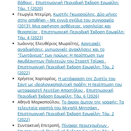
βάθους
,
Επιστημονική Περιοδική Έκδοση Ερωφίλη:
Τόμ. 1 (2020)
Γεωργία Ντεμίρη,
Κωστής Γκιμοσούλης, Δύο μήνες
στην αποθήκη – Με εννιά σχέδια του συγγραφέα
(2013): Μια αφήγηση ασθένειας, νοσηλείας και
θεραπείας
,
Επιστημονική Περιοδική Έκδοση Ερωφίλη:
Τόμ. 4 (2023)
Ιωάννης Ελευθέριος Μωραΐτης,
Αρχειακές
αναδιφήσεις, μνημονικές ανακλήσεις και το
"ζωντάνεμα" των ηρώων: Η περίπτωση των
Ακυβέρνητων Πολιτειών του Στρατή Τσίρκα
,
Επιστημονική Περιοδική Έκδοση Ερωφίλη: Τόμ. 2
(2022)
Χρήστος Χορταρέας,
Η μετάφραση της Ζυστίν του
Σαντ ως ιδεολογικοπολιτική πράξη: Η περίπτωση του
μεταφραστή Λευτέρη Αποστόλου
,
Επιστημονική
Περιοδική Έκδοση Ερωφίλη: Τόμ. 6 (2026)
Αθηνά Μαρκοπούλου,
Το άκρον άωτον της γραφής: Τα
τελευταία γραπτά του Μιχαήλ Μητσάκη
,
Επιστημονική Περιοδική Έκδοση Ερωφίλη: Τόμ. 2
(2022)
Συντακτική Επιτροπή,
Πίνακας περιεχομένων
,