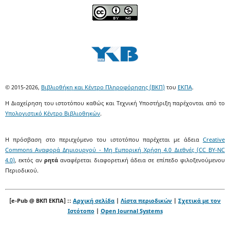
© 2015-2026,
Βιβλιοθήκη και Κέντρο Πληροφόρησης (ΒΚΠ)
του
ΕΚΠΑ
.
Η Διαχείρηση του ιστοτόπου καθώς και Τεχνική Υποστήριξη παρέχονται από το
Υπολογιστικό Κέντρο Βιβλιοθηκών
.
Η πρόσβαση στο περιεχόμενο του ιστοτόπου παρέχεται με άδεια
Creative
Commons Αναφορά Δημιουργού - Μη Εμπορική Χρήση 4.0 Διεθνές (CC BY-NC
4.0)
, εκτός αν
ρητά
αναφέρεται διαφορετική άδεια σε επίπεδο φιλοξενούμενου
Περιοδικού.
[e-Pub @ ΒΚΠ ΕΚΠΑ] ::
Αρχική σελίδα
|
Λίστα περιοδικών
|
Σχετικά με τον
Ιστότοπο
|
Open Journal Systems