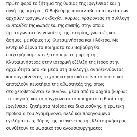
πρώτη φορά το ζήτημα της θυσίας της Ιφιγένειας και η
οργή της μητέρας. Ο Βαβούρης προσέλαβε τα στοιχεία των
αρχαίων τραγικών εκδοχών, κυρίως, γράφοντας τη συλλογή
Οι Ατρείδες της φωτιάς και της σιωπής
, στην οποία
πρωταγωνιστούν γυναίκες της ιστορίας, γνωστές και
άσημες, με κύριες τις Κλυταιμνήστρα και Ηλέκτρα. Με
κεντρικό άξονα τα ποιήματα του Βαβούρη θα
επιχειρήσουμε να εξετάσουμε τη μορφή της
Κλυταιμνήστρας στην ιστορική εξέλιξή της (τόσο στην
αρχαιότητα όσο και μέσα στη συλλογή), αναδεικνύοντας
και συγκρίνοντας τα χαρακτηριστικά εκείνα τα οποία και
αποτελούν πειστήρια της αθωότητάς της, όπως
στοιχειοθετούνται εν συνόλω μέσα από τα αρχαία (κυρίως
τα τραγικά) και τα σύγχρονα αυτά ποιήματα· η θυσία της
Ιφιγένειας, ζητήματα Μοίρας και δικαιοσύνης, η ερωτική
προδοσία του Αγαμέμνονα, αλλά και προηγούμενα
εγκλήματα εις βάρος της οικογένειας της Κλυταιμνήστρας
συνθέτουν το μωσαϊκό του ανουσιουργήματος.