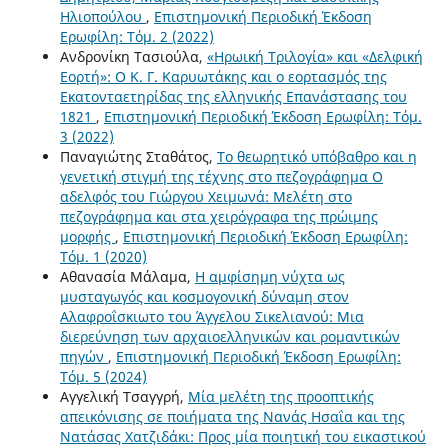
Ηλιοπούλου
,
Επιστημονική Περιοδική Έκδοση
Ερωφίλη: Τόμ. 2 (2022)
Ανδρονίκη Τασιούλα,
«Ηρωική Τριλογία» και «Δελφική
Εορτή»: Ο Κ. Γ. Καρυωτάκης και ο εορτασμός της
Εκατονταετηρίδας της ελληνικής Επανάστασης του
1821
,
Επιστημονική Περιοδική Έκδοση Ερωφίλη: Τόμ.
3 (2022)
Παναγιώτης Σταθάτος,
Το θεωρητικό υπόβαθρο και η
γενετική στιγμή της τέχνης στο πεζογράφημα Ο
αδελφός του Γιώργου Χειμωνά: Μελέτη στο
πεζογράφημα και στα χειρόγραφα της πρώιμης
μορφής
,
Επιστημονική Περιοδική Έκδοση Ερωφίλη:
Τόμ. 1 (2020)
Αθανασία Μάλαμα,
Η αμφίσημη νύχτα ως
μυσταγωγός και κοσμογονική δύναμη στον
Αλαφροΐσκιωτο του Άγγελου Σικελιανού: Μια
διερεύνηση των αρχαιοελληνικών και ρομαντικών
πηγών
,
Επιστημονική Περιοδική Έκδοση Ερωφίλη:
Τόμ. 5 (2024)
Αγγελική Τσαγγρή,
Μία μελέτη της προοπτικής
απεικόνισης σε ποιήματα της Νανάς Ησαΐα και της
Νατάσας Χατζιδάκι: Προς μία ποιητική του εικαστικού