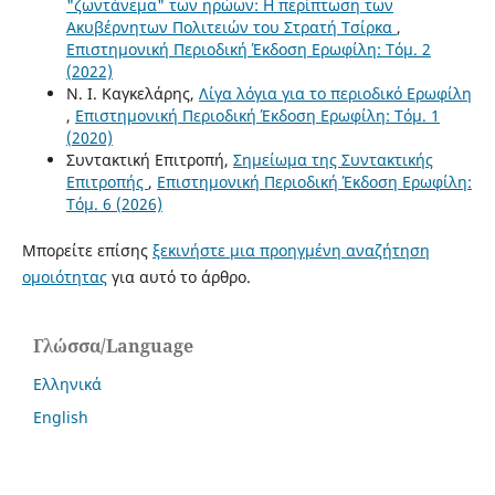
"ζωντάνεμα" των ηρώων: Η περίπτωση των
Ακυβέρνητων Πολιτειών του Στρατή Τσίρκα
,
Επιστημονική Περιοδική Έκδοση Ερωφίλη: Τόμ. 2
(2022)
Ν. Ι. Καγκελάρης,
Λίγα λόγια για το περιοδικό Ερωφίλη
,
Επιστημονική Περιοδική Έκδοση Ερωφίλη: Τόμ. 1
(2020)
Συντακτική Επιτροπή,
Σημείωμα της Συντακτικής
Επιτροπής
,
Επιστημονική Περιοδική Έκδοση Ερωφίλη:
Τόμ. 6 (2026)
Μπορείτε επίσης
ξεκινήστε μια προηγμένη αναζήτηση
ομοιότητας
για αυτό το άρθρο.
Γλώσσα/Language
Ελληνικά
English