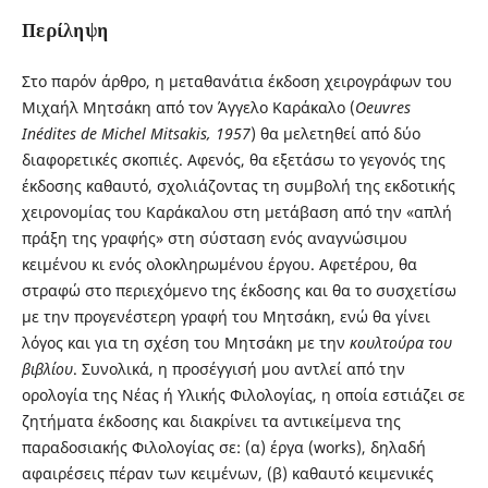
Περίληψη
Στο παρόν άρθρο, η μεταθανάτια έκδοση χειρογράφων του
Μιχαήλ Μητσάκη από τον Άγγελο Καράκαλο (
Oeuvres
Ιnédites de Michel Mitsakis, 1957
) θα μελετηθεί από δύο
διαφορετικές σκοπιές. Αφενός, θα εξετάσω το γεγονός της
έκδοσης καθαυτό, σχολιάζοντας τη συμβολή της εκδοτικής
χειρονομίας του Καράκαλου στη μετάβαση από την «απλή
πράξη της γραφής» στη σύσταση ενός αναγνώσιμου
κειμένου κι ενός ολοκληρωμένου έργου. Αφετέρου, θα
στραφώ στο περιεχόμενο της έκδοσης και θα το συσχετίσω
με την προγενέστερη γραφή του Μητσάκη, ενώ θα γίνει
λόγος και για τη σχέση του Μητσάκη με την
κουλτούρα του
βιβλίου
. Συνολικά, η προσέγγισή μου αντλεί από την
ορολογία της Νέας ή Υλικής Φιλολογίας, η οποία εστιάζει σε
ζητήματα έκδοσης και διακρίνει τα αντικείμενα της
παραδοσιακής Φιλολογίας σε: (α) έργα (works), δηλαδή
αφαιρέσεις πέραν των κειμένων, (β) καθαυτό κειμενικές