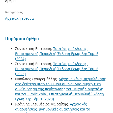
Άρθρα
Κατηγορίες
Αρχειακή έρευνα
Παρόμοια άρθρα
Συντακτική Επιτροπή,
Ταυτότητα έκδοσης
,
Επιστημονική Περιοδική Έκδοση Ερωφίλη: Τόμ. 5
(2024)
Συντακτική Επιτροπή,
Ταυτότητα έκδοσης
,
Επιστημονική Περιοδική Έκδοση Ερωφίλη: Τόμ. 6
(2026)
Νικόλαος Σγουρομάλλης,
Λόγος, εικόνα, περιπλάνηση
στο δεύτερο μισό του 19ου αιώνα: Mια συγκριτική
συνθεώρηση της περίπτωσης του Μιχαήλ Μητσάκη
και του Emile Zola
,
Επιστημονική Περιοδική Έκδοση
Ερωφίλη: Τόμ. 1 (2020)
Ιωάννης Ελευθέριος Μωραΐτης,
Αρχειακές
αναδιφήσεις, μνημονικές ανακλήσεις και το