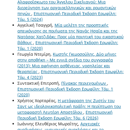
Αλαφροΐσκιωτο του Άγγελου Σικελιανού: Μια
διερεύνηση των αρχαιοελληνικών και ρομαντικών
πηγών
,
Επιστημονική Περιοδική Έκδοση Ερωφίλη:
Τόμ. 5 (2024)
Αγγελική Τσαγγρή,
Μία μελέτη της προοπτικής
απεικόνισης σε ποιήματα της Νανάς Ησαΐα και της
Νατάσας Χατζιδάκι: Προς μία ποιητική του εικαστικού
βάθους
,
Επιστημονική Περιοδική Έκδοση Ερωφίλη:
Τόμ. 1 (2020)
Γεωργία Ντεμίρη,
Κωστής Γκιμοσούλης, Δύο μήνες
στην αποθήκη – Με εννιά σχέδια του συγγραφέα
(2013): Μια αφήγηση ασθένειας, νοσηλείας και
θεραπείας
,
Επιστημονική Περιοδική Έκδοση Ερωφίλη:
Τόμ. 4 (2023)
Συντακτική Επιτροπή,
Πίνακας περιεχομένων
,
Επιστημονική Περιοδική Έκδοση Ερωφίλη: Τόμ. 1
(2020)
Χρήστος Χορταρέας,
Η μετάφραση της Ζυστίν του
Σαντ ως ιδεολογικοπολιτική πράξη: Η περίπτωση του
μεταφραστή Λευτέρη Αποστόλου
,
Επιστημονική
Περιοδική Έκδοση Ερωφίλη: Τόμ. 6 (2026)
Ιωάννης Ελευθέριος Μωραΐτης,
Αρχειακές
αναδιφήσεις, μνημονικές ανακλήσεις και το