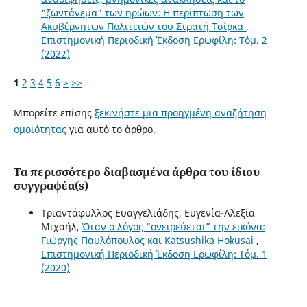
"ζωντάνεμα" των ηρώων: Η περίπτωση των
Ακυβέρνητων Πολιτειών του Στρατή Τσίρκα
,
Επιστημονική Περιοδική Έκδοση Ερωφίλη: Τόμ. 2
(2022)
1
2
3
4
5
6
>
>>
Μπορείτε επίσης
ξεκινήστε μια προηγμένη αναζήτηση
ομοιότητας
για αυτό το άρθρο.
Τα περισσότερο διαβασμένα άρθρα του ίδιου
συγγραφέα(s)
Τριαντάφυλλος Ευαγγελιάδης, Ευγενία-Αλεξία
Μιχαήλ,
Όταν ο λόγος “ονειρεύεται” την εικόνα:
Γιώργης Παυλόπουλος και Katsushika Hokusai
,
Επιστημονική Περιοδική Έκδοση Ερωφίλη: Τόμ. 1
(2020)