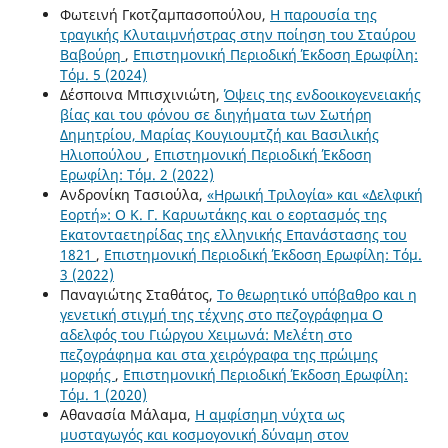
Φωτεινή Γκοτζαμπασοπούλου,
Η παρουσία της
τραγικής Κλυταιμνήστρας στην ποίηση του Σταύρου
Βαβούρη
,
Επιστημονική Περιοδική Έκδοση Ερωφίλη:
Τόμ. 5 (2024)
Δέσποινα Μπισχινιώτη,
Όψεις της ενδοοικογενειακής
βίας και του φόνου σε διηγήματα των Σωτήρη
Δημητρίου, Μαρίας Κουγιουμτζή και Βασιλικής
Ηλιοπούλου
,
Επιστημονική Περιοδική Έκδοση
Ερωφίλη: Τόμ. 2 (2022)
Ανδρονίκη Τασιούλα,
«Ηρωική Τριλογία» και «Δελφική
Εορτή»: Ο Κ. Γ. Καρυωτάκης και ο εορτασμός της
Εκατονταετηρίδας της ελληνικής Επανάστασης του
1821
,
Επιστημονική Περιοδική Έκδοση Ερωφίλη: Τόμ.
3 (2022)
Παναγιώτης Σταθάτος,
Το θεωρητικό υπόβαθρο και η
γενετική στιγμή της τέχνης στο πεζογράφημα Ο
αδελφός του Γιώργου Χειμωνά: Μελέτη στο
πεζογράφημα και στα χειρόγραφα της πρώιμης
μορφής
,
Επιστημονική Περιοδική Έκδοση Ερωφίλη:
Τόμ. 1 (2020)
Αθανασία Μάλαμα,
Η αμφίσημη νύχτα ως
μυσταγωγός και κοσμογονική δύναμη στον